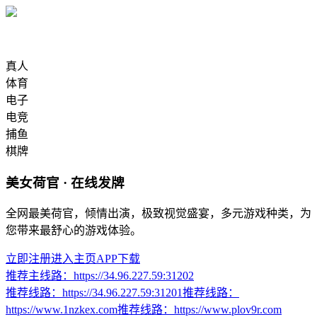
真人
体育
电子
电竞
捕鱼
棋牌
美女荷官 · 在线发牌
全网最美荷官，倾情出演，极致视觉盛宴，多元游戏种类，为
您带来最舒心的游戏体验。
立即注册
进入主页
APP下载
推荐主线路：
https://34.96.227.59:31202
推荐线路：
https://34.96.227.59:31201
推荐线路：
https://www.1nzkex.com
推荐线路：
https://www.plov9r.com