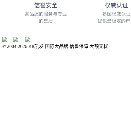
© 2004-
2026
K8凯发-国际大品牌 信誉保障 大额无忧