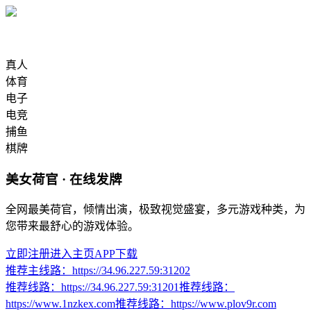
真人
体育
电子
电竞
捕鱼
棋牌
美女荷官 · 在线发牌
全网最美荷官，倾情出演，极致视觉盛宴，多元游戏种类，为
您带来最舒心的游戏体验。
立即注册
进入主页
APP下载
推荐主线路：
https://34.96.227.59:31202
推荐线路：
https://34.96.227.59:31201
推荐线路：
https://www.1nzkex.com
推荐线路：
https://www.plov9r.com