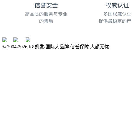
© 2004-
2026
K8凯发-国际大品牌 信誉保障 大额无忧