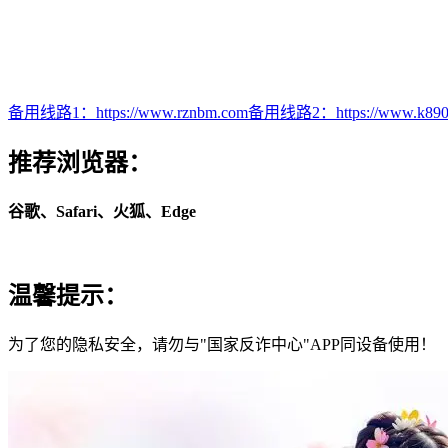
备用线路
1
：
https://www.rznbm.com
备用线路
2
：
https://www.k89
推荐浏览器：
谷歌、Safari、火狐、Edge
温馨提示：
为了您的隐私安全，请勿与"国家反诈中心"APP同设备使用！