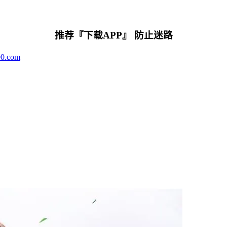
推荐『下载APP』 防止迷路
00.com